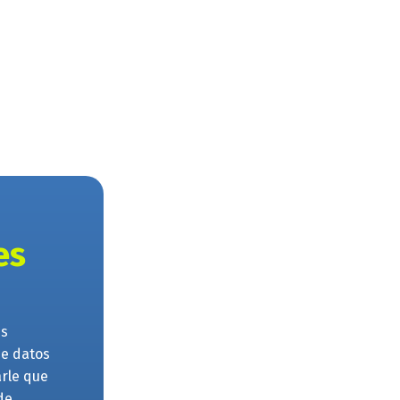
es
es
de datos
rle que
de