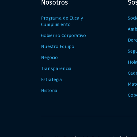
Nosotros
So
Programa de Ética y
Soci
Cumplimiento
Amb
Gobierno Corporativo
Der
Nuestro Equipo
Segu
Negocio
Hoj
Transparencia
Cad
Estrategia
Mate
Historia
Gob