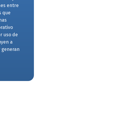
nes entre
s que
Unas
rativo
r uso de
uyen a
y generan