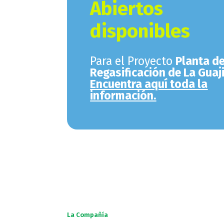
Abiertos
disponibles
Para el Proyecto
Planta d
Regasificación de La Guaj
Encuentra aquí toda la
información.
La Compañía