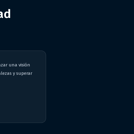
ad
nzar una visión
alezas y superar